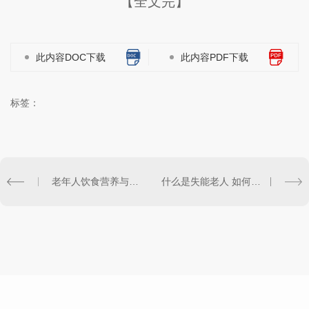
【全文完】
此内容DOC下载
此内容PDF下载
标签：
老年人饮食营养与健康：关注健康长寿的呵护
什么是失能老人 如何关爱失能老人