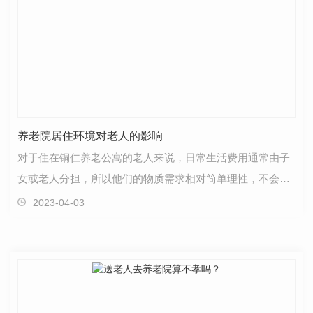
养老院居住环境对老人的影响
对于住在铜仁养老公寓的老人来说，日常生活费用通常由子
女或老人分担，所以他们的物质需求相对简单理性，不会追
求过度..。比如在饮食方面，由于老年人生理机能的不…
2023-04-03