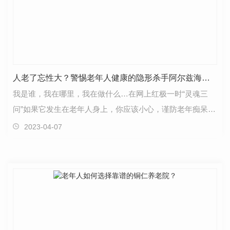
人老了忘性大？警惕老年人健康的隐形杀手阿尔兹海默症
我是谁，我在哪里，我在做什么…在网上红极一时“灵魂三
问”如果它发生在老年人身上，你应该小心，谨防老年痴呆症
的疾病“老年痴呆”的发生。老糊涂”是正常的吗很…
2023-04-07