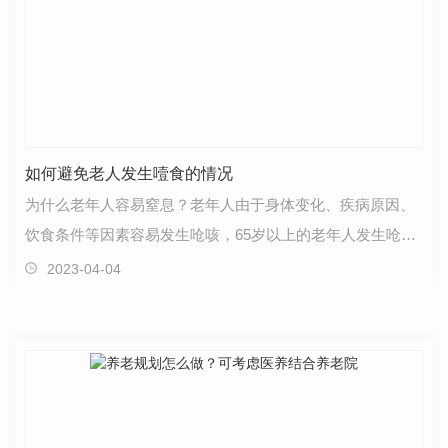
如何避免老人发生噎食的情况
为什么老年人容易窒息？老年人由于身体变化、疾病原因、
饮食条件等因素容易发生呛咳，65岁以上的老年人发生呛咳
的几率更高，风险随年龄增长而增加。1.老年人咀嚼功…
2023-04-04