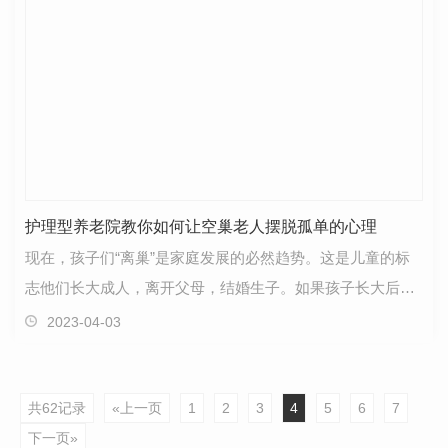
护理型养老院教你如何让空巢老人摆脱孤单的心理
现在，孩子们“离巢”是家庭发展的必然趋势。这是儿童的标
志他们长大成人，离开父母，结婚生子。如果孩子长大后不
愿意离开家，长期和父母生活在一起，那将是家庭不…
2023-04-03
共62记录
«上一页
1
2
3
4
5
6
7
下一页»