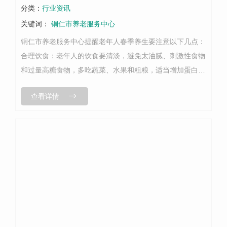
分类：
行业资讯
关键词：
铜仁市养老服务中心
铜仁市养老服务中心提醒老年人春季养生要注意以下几点：
合理饮食：老年人的饮食要清淡，避免太油腻、刺激性食物
和过量高糖食物，多吃蔬菜、水果和粗粮，适当增加蛋白质
和维生素的摄入。运动锻炼：老年人应适当增加户外活动和
查看详情
锻炼，如散步、慢跑、太极拳、瑜伽...