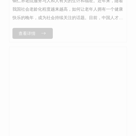
铜仁养老院服务与人和人有关的生计和福祉。近年来，随着
我国社会老龄化程度越来越高，如何让老年人拥有一个健康
快乐的晚年，成为社会持续关注的话题。目前，中国人才总
体短缺的养老金服务、专业化水平不高、待遇保障水平低，
查看详情
守护..美“夕阳红”实现养老服务...