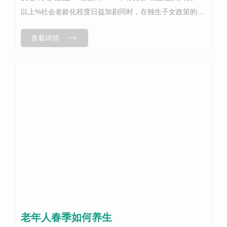
以上%社会老龄化程度日益加剧同时，在独生子女政策的影
响下，这一代老年人养老环境、观念在一定程度上发生了变
查看详情
化这也给养老带来...
老年人春季如何养生