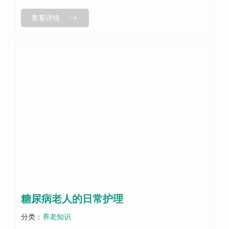
如果子女没有工作，就要忙于自己的家庭，几乎没有精力照
查看详情
顾老人。当老年人生病或残疾时、在...
糖尿病老人的日常护理
分类：
养老知识