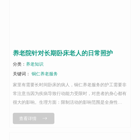
养老院针对长期卧床老人的日常照护
分类：
养老知识
关键词：
铜仁养老服务
家里有需要长时间卧床的病人，铜仁养老服务的护工需要非
常注意当因为疾病导致行动能力受限时，对患者的身心都有
很大的影响。生理方面：限制活动的影响范围是全身性
的，..重要的是预防压疮的发生，压疮也叫褥疮、关节僵硬
查看详情
和手脚畸形，所以应尽快进行康复.....