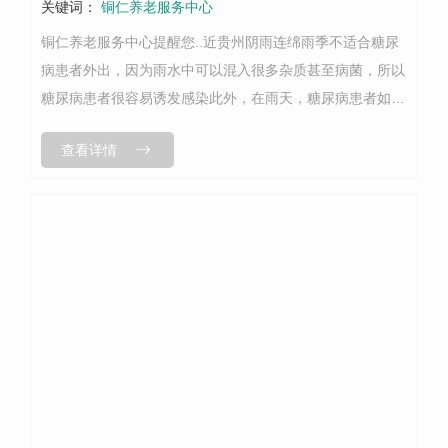
关键词：
铜仁养老服务中心
铜仁养老服务中心提醒您..近贵州阴雨连绵雨季不适合糖尿
病患者外出，因为雨水中可以混入很多杂质甚至病菌，所以
糖尿病患者很容易诱发感染此外，在雨天，糖尿病患者如果
不注意饮食，也会引起许多问题不要在意心怡将如何养老？
查看详情
病情观察：糖尿病的典型表现有“...